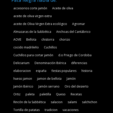
Pata Negra habla de:
accesorios corte jamón
Aceite de oliva
aceite de oliva virgen extra
aceite de Oliva Virgen Extra ecológico
Agromar
Almazaras de la Subbética
Anchoas del Cantábrico
AOVE
Bellota
chistorra
chorizo
cocido madrileño
Cuchillos
Cuchillos para cortar jamón
d.o Priego de Cordoba
Deliciarium
Denominación Ibérica
diferencias
elaboracion
españa
fiestas populares
historia
hueso jamon
jamon de bellota
Jamón
Jamón Ibérico
Jamón serrano
Oro del desierto
Ortiz
paleta
paletilla
Queso
Recetas
Rincón de la Subbética
salacion
salami
salchichon
Tortilla de patatas
tradicion
vacaciones