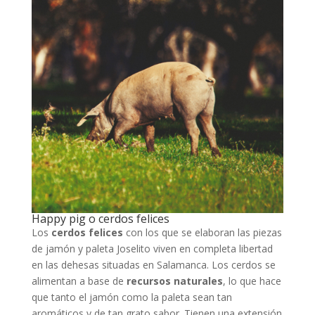
Happy pig o cerdos felices
Los
cerdos felices
con los que se elaboran las piezas
de jamón y paleta Joselito viven en completa libertad
en las dehesas situadas en Salamanca. Los cerdos se
alimentan a base de
recursos naturales
, lo que hace
que tanto el jamón como la paleta sean tan
aromáticos y de tan grato sabor. Tienen una extensión