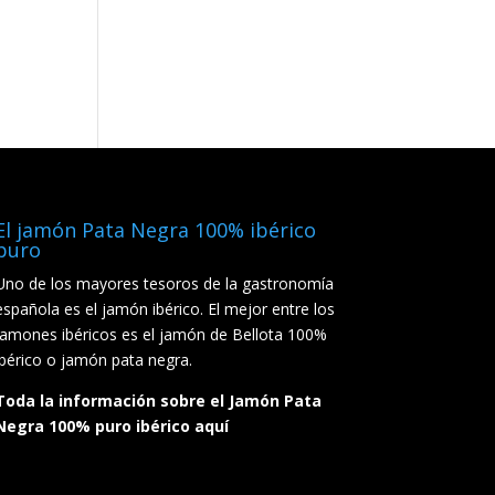
El jamón Pata Negra 100% ibérico
puro
Uno de los mayores tesoros de la gastronomía
española es el jamón ibérico. El mejor entre los
jamones ibéricos es el jamón de Bellota 100%
ibérico o jamón pata negra.
Toda la información sobre el Jamón Pata
Negra 100% puro ibérico aquí