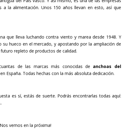
antigua del País Vasco. Y así mismo, es una de las empresas
 a la alimentación. Unos 150 años llevan en esto, así que
na que lleva luchando contra viento y marea desde 1948. Y
o su hueco en el mercado, y apostando por la ampliación de
n futuro repleto de productos de calidad.
 cuantas de las marcas más conocidas de
anchoas del
en España. Todas hechas con la más absoluta dedicación.
uesta es sí, estás de suerte. Podrás encontrarlas todas aquí:
o
.
¡Nos vemos en la próxima!