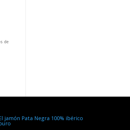
os de
El jamón Pata Negra 100% ibérico
puro