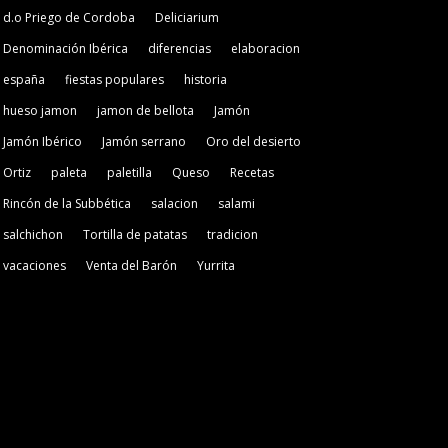
d.o Priego de Cordoba
Deliciarium
Denominación Ibérica
diferencias
elaboracion
españa
fiestas populares
historia
hueso jamon
jamon de bellota
Jamón
Jamón Ibérico
Jamón serrano
Oro del desierto
Ortiz
paleta
paletilla
Queso
Recetas
Rincón de la Subbética
salacion
salami
salchichon
Tortilla de patatas
tradicion
vacaciones
Venta del Barón
Yurrita