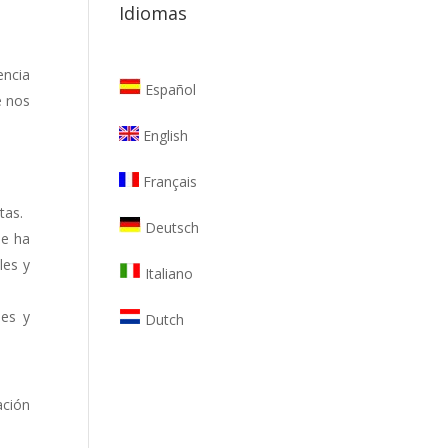
Idiomas
encia
Español
e nos
English
Français
tas.
Deutsch
se ha
les y
Italiano
les y
Dutch
ación