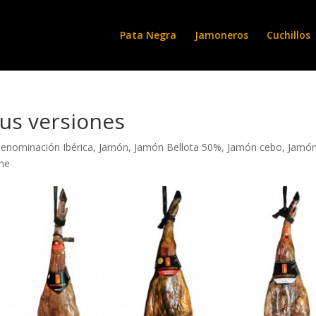
Pata Negra
Jamoneros
Cuchillos
sus versiones
enominación Ibérica
,
Jamón
,
Jamón Bellota 50%
,
Jamón cebo
,
Jamó
ine