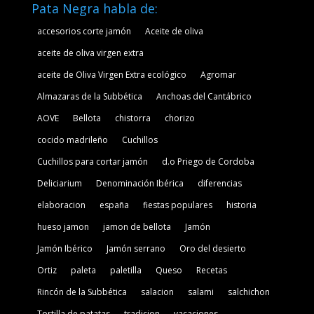
Pata Negra habla de:
accesorios corte jamón
Aceite de oliva
aceite de oliva virgen extra
aceite de Oliva Virgen Extra ecológico
Agromar
Almazaras de la Subbética
Anchoas del Cantábrico
AOVE
Bellota
chistorra
chorizo
cocido madrileño
Cuchillos
Cuchillos para cortar jamón
d.o Priego de Cordoba
Deliciarium
Denominación Ibérica
diferencias
elaboracion
españa
fiestas populares
historia
hueso jamon
jamon de bellota
Jamón
Jamón Ibérico
Jamón serrano
Oro del desierto
Ortiz
paleta
paletilla
Queso
Recetas
Rincón de la Subbética
salacion
salami
salchichon
Tortilla de patatas
tradicion
vacaciones