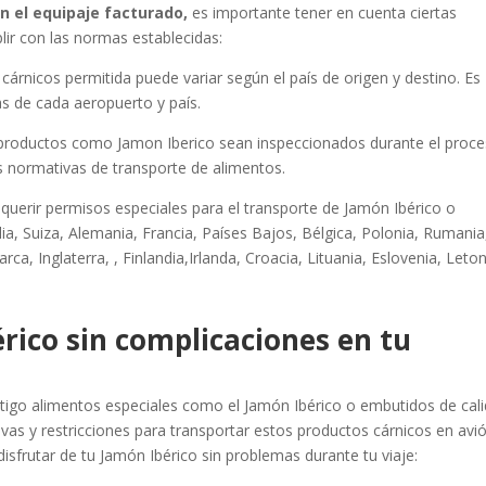
n el equipaje facturado,
es importante tener en cuenta ciertas
plir con las normas establecidas:
cárnicos permitida puede variar según el país de origen y destino. Es
as de cada aeropuerto y país.
s productos como Jamon Iberico sean inspeccionados durante el proc
as normativas de transporte de alimentos.
querir permisos especiales para el transporte de Jamón Ibérico o
a, Suiza, Alemania, Francia, Países Bajos, Bélgica, Polonia, Rumania
ca, Inglaterra, , Finlandia,Irlanda, Croacia, Lituania, Eslovenia, Leton
érico sin complicaciones en tu
ontigo alimentos especiales como el Jamón Ibérico o embutidos de cali
as y restricciones para transportar estos productos cárnicos en avió
sfrutar de tu Jamón Ibérico sin problemas durante tu viaje: