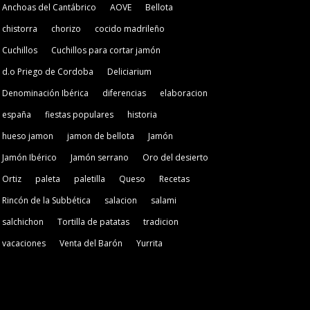
Anchoas del Cantábrico
AOVE
Bellota
chistorra
chorizo
cocido madrileño
Cuchillos
Cuchillos para cortar jamón
d.o Priego de Cordoba
Deliciarium
Denominación Ibérica
diferencias
elaboracion
españa
fiestas populares
historia
hueso jamon
jamon de bellota
Jamón
Jamón Ibérico
Jamón serrano
Oro del desierto
Ortiz
paleta
paletilla
Queso
Recetas
Rincón de la Subbética
salacion
salami
salchichon
Tortilla de patatas
tradicion
vacaciones
Venta del Barón
Yurrita