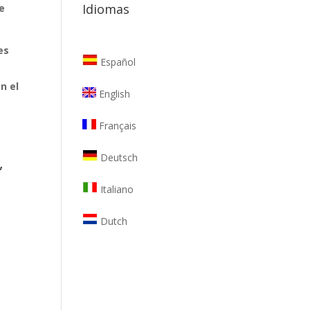
Idiomas
e
es
Español
n el
English
Français
Deutsch
,
Italiano
Dutch