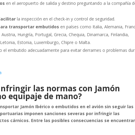
tos
en el aeropuerto de salida y destino preguntando a la compañía d
acilitar
la inspección en el check-in y control de seguridad.
para transportar embutidos
en países como Italia, Alemania, Franc
 Austria, Hungría, Portugal, Grecia, Chequia, Dinamarca, Finlandia,
a, Letonia, Estonia, Luxemburgo, Chipre o Malta.
cio el embutido adecuadamente para evitar derrames o problemas du
a
infringir las normas con Jamón
mo equipaje de mano?
nsportar Jamón Ibérico o embutidos en el avión sin seguir las
portuarias imponen sanciones severas por infringir las
ctos cárnicos. Entre las posibles consecuencias se encuentra