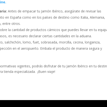
ine.
ria:
Antes de empacar tu Jamón Ibérico, asegúrate de revisar las
nto en España como en los países de destino como Italia, Alemania,
, entre otros.
obre la cantidad de productos cárnicos que puedes llevar en tu equip
sos, es necesario declarar ciertas cantidades en la aduana.
o, salchichón, lomo, fuet, sobrasada, morcilla, cecina, longaniza,
nspección en el aeropuerto. Embala el producto de manera segura y
normativas vigentes, podrás disfrutar de tu Jamón Ibérico en tu desti
a tienda especializada.
¡Buen viaje!