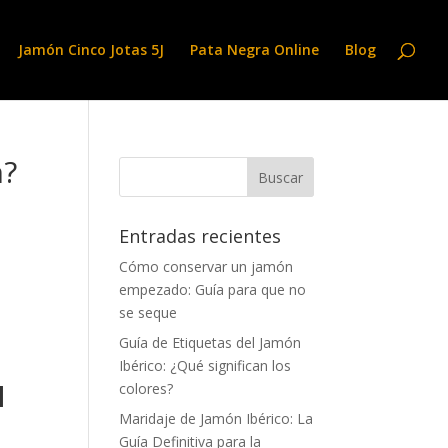
Jamón Cinco Jotas 5J
Pata Negra Online
Blog
n?
Entradas recientes
Cómo conservar un jamón
empezado: Guía para que no
se seque
Guía de Etiquetas del Jamón
Ibérico: ¿Qué significan los
l
colores?
Maridaje de Jamón Ibérico: La
Guía Definitiva para la