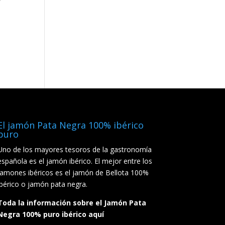
El jamón Pata Negra 100% ibérico
puro
Uno de los mayores tesoros de la gastronomía
española es el jamón ibérico. El mejor entre los
jamones ibéricos es el jamón de Bellota 100%
ibérico o jamón pata negra.
Toda la información sobre el Jamón Pata
Negra 100% puro ibérico aquí