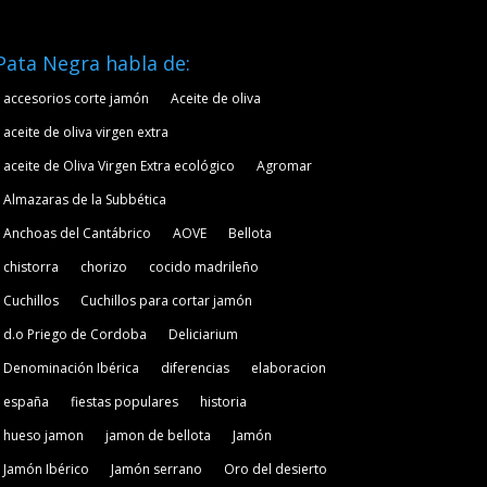
Pata Negra habla de:
accesorios corte jamón
Aceite de oliva
aceite de oliva virgen extra
aceite de Oliva Virgen Extra ecológico
Agromar
Almazaras de la Subbética
Anchoas del Cantábrico
AOVE
Bellota
chistorra
chorizo
cocido madrileño
Cuchillos
Cuchillos para cortar jamón
d.o Priego de Cordoba
Deliciarium
Denominación Ibérica
diferencias
elaboracion
españa
fiestas populares
historia
hueso jamon
jamon de bellota
Jamón
Jamón Ibérico
Jamón serrano
Oro del desierto