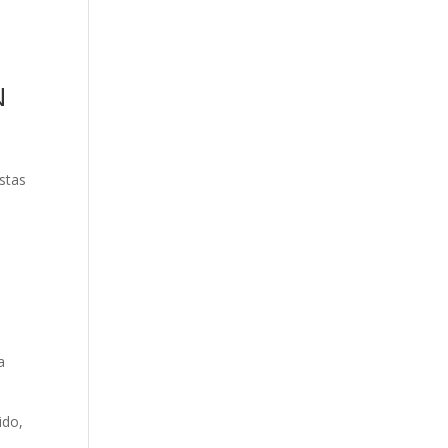
N
stas
a
ido,
,