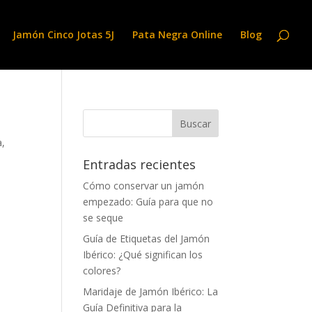
Jamón Cinco Jotas 5J
Pata Negra Online
Blog
a
,
Entradas recientes
Cómo conservar un jamón
empezado: Guía para que no
se seque
Guía de Etiquetas del Jamón
Ibérico: ¿Qué significan los
colores?
Maridaje de Jamón Ibérico: La
Guía Definitiva para la