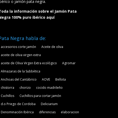
ibérico o jamón pata negra.
Toda la información sobre el Jamón Pata
Negra 100% puro ibérico aquí
Pata Negra habla de:
accesorios corte jamón
Aceite de oliva
aceite de oliva virgen extra
aceite de Oliva Virgen Extra ecológico
Agromar
Almazaras de la Subbética
Anchoas del Cantábrico
AOVE
Bellota
chistorra
chorizo
cocido madrileño
Cuchillos
Cuchillos para cortar jamón
d.o Priego de Cordoba
Deliciarium
Denominación Ibérica
diferencias
elaboracion