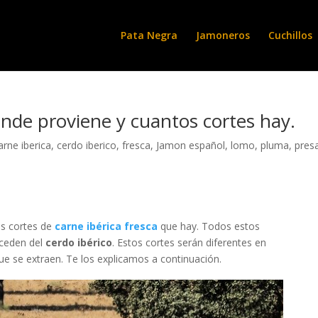
Pata Negra
Jamoneros
Cuchillos
onde proviene y cuantos cortes hay.
arne iberica
,
cerdo iberico
,
fresca
,
Jamon español
,
lomo
,
pluma
,
pres
es cortes de
carne ibérica fresca
que hay. Todos estos
ceden del
cerdo ibérico
. Estos cortes serán diferentes en
que se extraen. Te los explicamos a continuación.