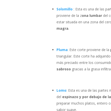
Solomillo
: Esta es una de las p
proviene de la z
ona lumbar
del c
estar situada en una zona del ce
magra
.
Pluma
: Este corte proviene de la
triangular. Este corte ha adquiri
más preciado entre los consumido
sabroso
gracias a la grasa infiltra
Lomo
: Esta es una de las partes
del
espinazo y por debajo de la
preparar muchos platos, entero o
sabor suave.