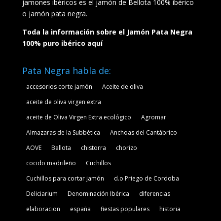
jamones ibéricos es el jamón de Bellota 100% ibérico
o jamón pata negra.
Toda la información sobre el Jamón Pata Negra
100% puro ibérico aquí
Pata Negra habla de:
accesorios corte jamón
Aceite de oliva
aceite de oliva virgen extra
aceite de Oliva Virgen Extra ecológico
Agromar
Almazaras de la Subbética
Anchoas del Cantábrico
AOVE
Bellota
chistorra
chorizo
cocido madrileño
Cuchillos
Cuchillos para cortar jamón
d.o Priego de Cordoba
Deliciarium
Denominación Ibérica
diferencias
elaboracion
españa
fiestas populares
historia