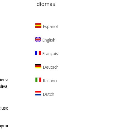
Idiomas
Español
English
Français
Deutsch
ierra
Italiano
liva,
Dutch
cluso
prar