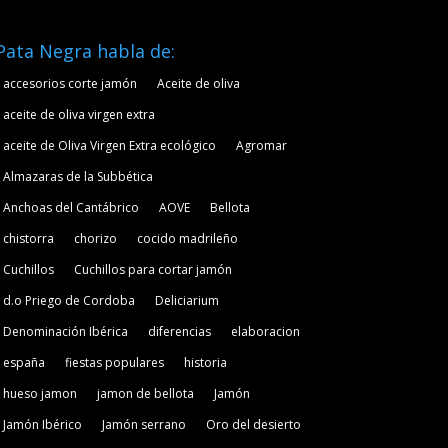
Pata Negra habla de:
accesorios corte jamón
Aceite de oliva
aceite de oliva virgen extra
aceite de Oliva Virgen Extra ecológico
Agromar
Almazaras de la Subbética
Anchoas del Cantábrico
AOVE
Bellota
chistorra
chorizo
cocido madrileño
Cuchillos
Cuchillos para cortar jamón
d.o Priego de Cordoba
Deliciarium
Denominación Ibérica
diferencias
elaboracion
españa
fiestas populares
historia
hueso jamon
jamon de bellota
Jamón
Jamón Ibérico
Jamón serrano
Oro del desierto