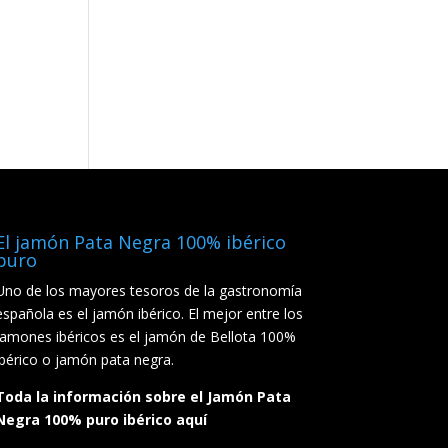
El jamón Pata Negra 100% ibérico
puro
Uno de los mayores tesoros de la gastronomía
española es el jamón ibérico. El mejor entre los
jamones ibéricos es el jamón de Bellota 100%
ibérico o jamón pata negra.
Toda la información sobre el Jamón Pata
Negra 100% puro ibérico aquí