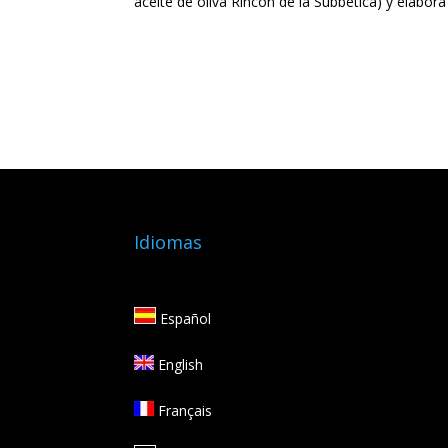
aceite de oliva Rincón de la Subbética)
y elabora
Idiomas
Español
English
Français