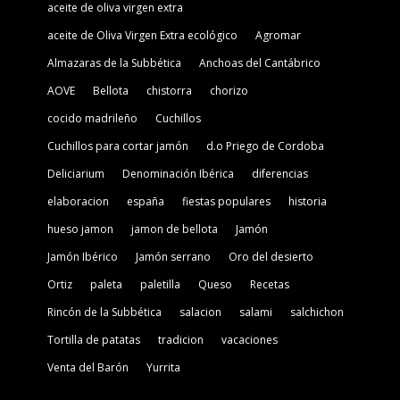
aceite de oliva virgen extra
aceite de Oliva Virgen Extra ecológico
Agromar
Almazaras de la Subbética
Anchoas del Cantábrico
AOVE
Bellota
chistorra
chorizo
cocido madrileño
Cuchillos
Cuchillos para cortar jamón
d.o Priego de Cordoba
Deliciarium
Denominación Ibérica
diferencias
elaboracion
españa
fiestas populares
historia
hueso jamon
jamon de bellota
Jamón
Jamón Ibérico
Jamón serrano
Oro del desierto
Ortiz
paleta
paletilla
Queso
Recetas
Rincón de la Subbética
salacion
salami
salchichon
Tortilla de patatas
tradicion
vacaciones
Venta del Barón
Yurrita