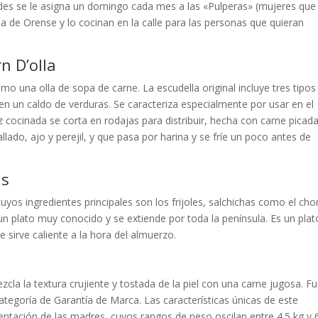
des se le asigna un domingo cada mes a las «Pulperas» (mujeres que
ia de Orense y lo cocinan en la calle para las personas que quieran
n D’olla
 una olla de sopa de carne. La escudella original incluye tres tipos
 en un caldo de verduras. Se caracteriza especialmente por usar en el
 cocinada se corta en rodajas para distribuir, hecha con carne picad
ado, ajo y perejil, y que pasa por harina y se fríe un poco antes de
as
uyos ingredientes principales son los frijoles, salchichas como el chori
s un plato muy conocido y se extiende por toda la península. Es un pla
 sirve caliente a la hora del almuerzo.
ezcla la textura crujiente y tostada de la piel con una carne jugosa. F
ategoría de Garantía de Marca. Las características únicas de este
mentación de las madres, cuyos rangos de peso oscilan entre 4.5 kg y 