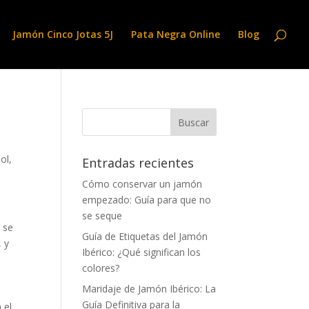
Jamón Cinco Jotas 5J
Pata Negra Online
Blog
ol
,
Entradas recientes
Cómo conservar un jamón
empezado: Guía para que no
se seque
o se
Guía de Etiquetas del Jamón
, y
Ibérico: ¿Qué significan los
colores?
Maridaje de Jamón Ibérico: La
Guía Definitiva para la
 el