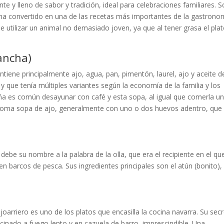
 y lleno de sabor y tradición, ideal para celebraciones familiares. Solí
e ha convertido en una de las recetas más importantes de la gastrono
utilizar un animal no demasiado joven, ya que al tener grasa el pla
Mancha)
iene principalmente ajo, agua, pan, pimentón, laurel, ajo y aceite d
y que tenía múltiples variantes según la economía de la familia y los
ña es común desayunar con café y esta sopa, al igual que comerla u
 toma sopa de ajo, generalmente con uno o dos huevos adentro, que
debe su nombre a la palabra de la olla, que era el recipiente en el qu
n barcos de pesca. Sus ingredientes principales son el atún (bonito),
oarriero es uno de los platos que encasilla la cocina navarra. Su sec
inado a fuego lento y en cazuela de barro, imprescindible. Una