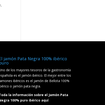
e,
n
El jamón Pata Negra 100% ibérico
puro
Uno de los mayores tesoros de la gastronomía
española es el jamón ibérico. El mejor entre los
jamones ibéricos es el jamón de Bellota 100%
ibérico o jamón pata negra.
Toda la información sobre el Jamón Pata
Negra 100% puro ibérico aquí