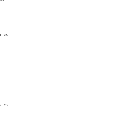
ón es
s los