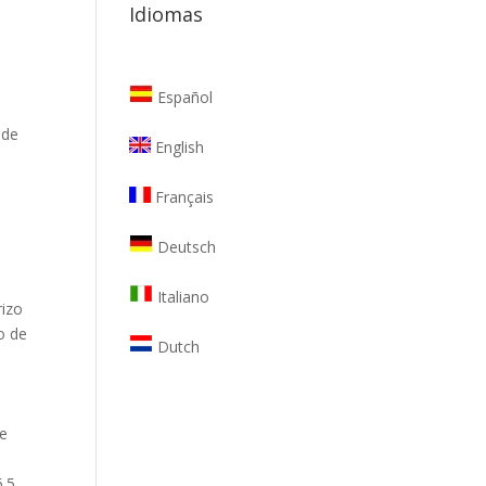
Idiomas
Español
 de
English
a
Français
Deutsch
Italiano
zo ​​
to de
Dutch
ue
6.5