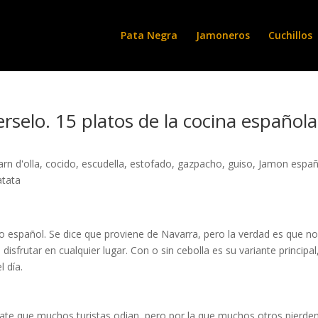
Pata Negra
Jamoneros
Cuchillos
rselo. 15 platos de la cocina española
arn d'olla
,
cocido
,
escudella
,
estofado
,
gazpacho
,
guiso
,
Jamon españ
atata
orio español. Se dice que proviene de Navarra, pero la verdad es que n
 disfrutar en cualquier lugar. Con o sin cebolla es su variante principal
 día.
omate que muchos turistas odian, pero por la que muchos otros pierden