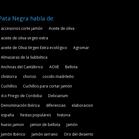
Pata Negra habla de:
accesorios corte jamón
Aceite de oliva
aceite de oliva virgen extra
aceite de Oliva Virgen Extra ecológico
Agromar
Almazaras de la Subbética
Anchoas del Cantábrico
AOVE
Bellota
chistorra
chorizo
cocido madrileño
Cuchillos
Cuchillos para cortar jamón
d.o Priego de Cordoba
Deliciarium
Denominación Ibérica
diferencias
elaboracion
españa
fiestas populares
historia
hueso jamon
jamon de bellota
Jamón
Jamón Ibérico
Jamón serrano
Oro del desierto