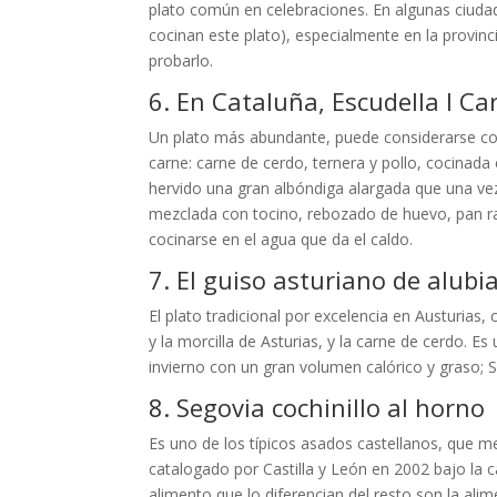
plato común en celebraciones. En algunas ciuda
cocinan este plato), especialmente en la provinc
probarlo.
6. En Cataluña, Escudella I Car
Un plato más abundante, puede considerarse como
carne: carne de cerdo, ternera y pollo, cocinada
hervido una gran albóndiga alargada que una vez
mezclada con tocino, rebozado de huevo, pan rall
cocinarse en el agua que da el caldo.
7. El guiso asturiano de alubi
El plato tradicional por excelencia en Austurias, c
y la morcilla de Asturias, y la carne de cerdo. E
invierno con un gran volumen calórico y graso; Se
8. Segovia cochinillo al horno
Es uno de los típicos asados ​​castellanos, que m
catalogado por Castilla y León en 2002 bajo la c
alimento que lo diferencian del resto son la ali