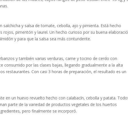
anas.
n salchicha y salsa de tomate, cebolla, ajo y pimienta. Está hecho
os rojos, pimentón y laurel. Un hecho curioso por su buena elaboraci
almidón y para que la salsa sea más contundente.
arbanzos y también varias verduras, carne y tocino de cerdo con
nte consumido por las clases bajas, llegando gradualmente a la alta
os restaurantes. Con casi 3 horas de preparación, el resultado es un
ste en un huevo revuelto hecho con calabacín, cebolla y patata. Todo
man parte de la variedad de productos vegetales de los huertos
ngredientes, pero finalmente se incorporó.