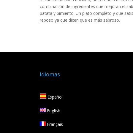
combinación de ingredientes que mejoran el sabor
patata y pimiento. Un plato completo y que satis
reposo ya que dicen que es más sabroso.
Idiomas
Español
English
Français