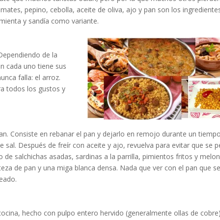
mates, pepino, cebolla, aceite de oliva, ajo y pan son los ingrediente
imienta y sandía como variante.
 Dependiendo de la
ón cada uno tiene sus
ca falla: el arroz.
ra todos los gustos y
pan. Consiste en rebanar el pan y dejarlo en remojo durante un tiempo
 sal. Después de freír con aceite y ajo, revuelva para evitar que se 
de salchichas asadas, sardinas a la parrilla, pimientos fritos y melon
teza de pan y una miga blanca densa. Nada que ver con el pan que s
eado.
u cocina, hecho con pulpo entero hervido (generalmente ollas de cobre