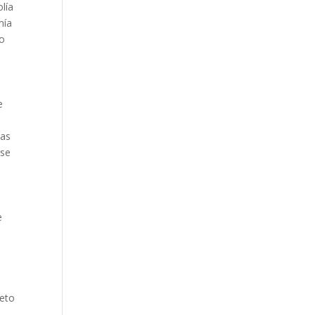
a ​​
mía
to
e
nas
 se
e
reto