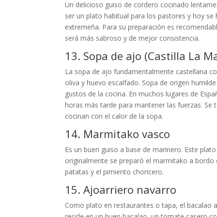
Un delicioso guiso de cordero cocinado lentamente
ser un plato habitual para los pastores y hoy s
extremeña. Para su preparación es recomendable 
será más sabroso y de mejor consistencia.
13. Sopa de ajo (Castilla La 
La sopa de ajo fundamentalmente castellana cont
oliva y huevo escalfado. Sopa de origen humilde 
gustos de la cocina. En muchos lugares de Espa
horas más tarde para mantener las fuerzas. Se
cocinan con el calor de la sopa.
14. Marmitako vasco
Es un buen guiso a base de marinero. Este plato 
originalmente se preparó el marmitako a bordo e
patatas y el pimiento choricero.
15. Ajoarriero navarro
Como plato en restaurantes o tapa, el bacalao aj
reside en un buen bacalao, un tomate casero coc