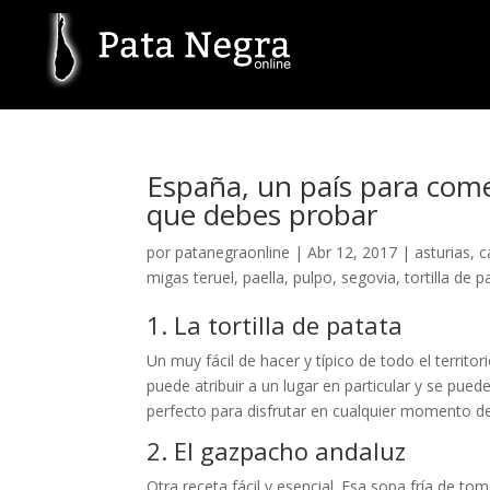
España, un país para come
que debes probar
por
patanegraonline
|
Abr 12, 2017
|
asturias
,
c
migas teruel
,
paella
,
pulpo
,
segovia
,
tortilla de p
1. La tortilla de patata
Un muy fácil de hacer y típico de todo el territ
puede atribuir a un lugar en particular y se puede
perfecto para disfrutar en cualquier momento del
2. El gazpacho andaluz
Otra receta fácil y esencial. Esa sopa fría de t