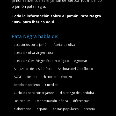
jamones ibéricos es el jamón de Bellota 100% ibérico
o jamón pata negra.
Toda la información sobre el Jamón Pata Negra
100% puro ibérico aquí
Pata Negra habla de:
accesorios corte jamón
Aceite de oliva
aceite de oliva virgen extra
aceite de Oliva Virgen Extra ecológico
Agromar
Almazaras de la Subbética
Anchoas del Cantábrico
AOVE
Bellota
chistorra
chorizo
cocido madrileño
Cuchillos
Cuchillos para cortar jamón
d.o Priego de Cordoba
Deliciarium
Denominación Ibérica
diferencias
elaboracion
españa
fiestas populares
historia