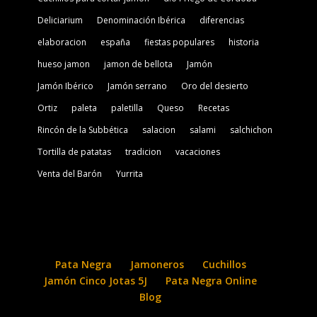
Deliciarium
Denominación Ibérica
diferencias
elaboracion
españa
fiestas populares
historia
hueso jamon
jamon de bellota
Jamón
Jamón Ibérico
Jamón serrano
Oro del desierto
Ortiz
paleta
paletilla
Queso
Recetas
Rincón de la Subbética
salacion
salami
salchichon
Tortilla de patatas
tradicion
vacaciones
Venta del Barón
Yurrita
Pata Negra
Jamoneros
Cuchillos
Jamón Cinco Jotas 5J
Pata Negra Online
Blog