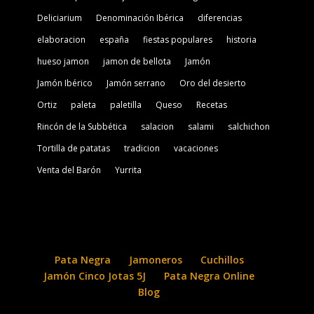
Deliciarium
Denominación Ibérica
diferencias
elaboracion
españa
fiestas populares
historia
hueso jamon
jamon de bellota
Jamón
Jamón Ibérico
Jamón serrano
Oro del desierto
Ortiz
paleta
paletilla
Queso
Recetas
Rincón de la Subbética
salacion
salami
salchichon
Tortilla de patatas
tradicion
vacaciones
Venta del Barón
Yurrita
Pata Negra
Jamoneros
Cuchillos
Jamón Cinco Jotas 5J
Pata Negra Online
Blog