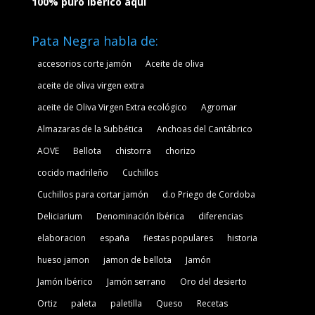
100% puro ibérico aquí
Pata Negra habla de:
accesorios corte jamón
Aceite de oliva
aceite de oliva virgen extra
aceite de Oliva Virgen Extra ecológico
Agromar
Almazaras de la Subbética
Anchoas del Cantábrico
AOVE
Bellota
chistorra
chorizo
cocido madrileño
Cuchillos
Cuchillos para cortar jamón
d.o Priego de Cordoba
Deliciarium
Denominación Ibérica
diferencias
elaboracion
españa
fiestas populares
historia
hueso jamon
jamon de bellota
Jamón
Jamón Ibérico
Jamón serrano
Oro del desierto
Ortiz
paleta
paletilla
Queso
Recetas