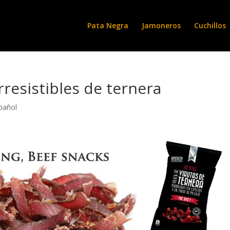
Pata Negra
Jamoneros
Cuchillos
rresistibles de ternera
pañol